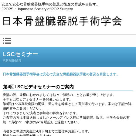
安全で安心な骨盤臓器脱手術の普及と後進の育成を目指す。
JPOPS：Japanese Society of POP Surgery
LSCセミナー
SEMINAR
日本骨盤臓器脱手術学会は安心で安全な骨盤臓器脱手術の普及を目指します。
第4回LSCビデオセミナーのご案内
春陽の候、皆様におかれましては益々ご健勝のこととお慶び申し上げます。
今年もLSCビデオセミナーを開催いたします。
第4回はKKR高松病院の岡添 誉先生を幹事として香川県で行います。案内は下記の詳
細内容をご参照ください。
それにつきまして演者と参加者の募集を行います。
ご希望の方は本日送信しましたメールアドレス宛に所属病院、氏名、当学会会員の有
無、“演者”or ”参加のみ”を明記しご返信ください。
演者をご希望の先生は4月下旬までに返信をお願いします。
毎年なかなか演題が集まりません。