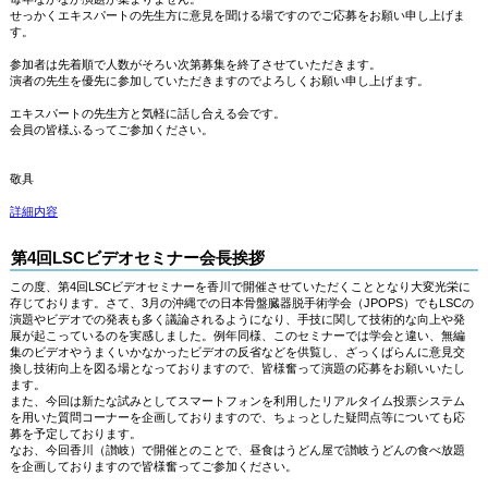
せっかくエキスパートの先生方に意見を聞ける場ですのでご応募をお願い申し上げま
す。
参加者は先着順で人数がそろい次第募集を終了させていただきます。
演者の先生を優先に参加していただきますのでよろしくお願い申し上げます。
エキスパートの先生方と気軽に話し合える会です。
会員の皆様ふるってご参加ください。
敬具
詳細内容
第4回LSCビデオセミナー会長挨拶
この度、第4回LSCビデオセミナーを香川で開催させていただくこととなり大変光栄に
存じております。さて、3月の沖縄での日本骨盤臓器脱手術学会（JPOPS）でもLSCの
演題やビデオでの発表も多く議論されるようになり、手技に関して技術的な向上や発
展が起こっているのを実感しました。例年同様、このセミナーでは学会と違い、無編
集のビデオやうまくいかなかったビデオの反省などを供覧し、ざっくばらんに意見交
換し技術向上を図る場となっておりますので、皆様奮って演題の応募をお願いいたし
ます。
また、今回は新たな試みとしてスマートフォンを利用したリアルタイム投票システム
を用いた質問コーナーを企画しておりますので、ちょっとした疑問点等についても応
募を予定しております。
なお、今回香川（讃岐）で開催とのことで、昼食はうどん屋で讃岐うどんの食べ放題
を企画しておりますので皆様奮ってご参加ください。